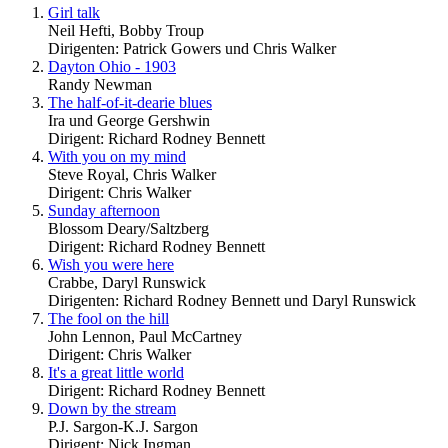
Girl talk
Neil Hefti, Bobby Troup
Dirigenten: Patrick Gowers und Chris Walker
Dayton Ohio - 1903
Randy Newman
The half-of-it-dearie blues
Ira und George Gershwin
Dirigent: Richard Rodney Bennett
With you on my mind
Steve Royal, Chris Walker
Dirigent: Chris Walker
Sunday afternoon
Blossom Deary/Saltzberg
Dirigent: Richard Rodney Bennett
Wish you were here
Crabbe, Daryl Runswick
Dirigenten: Richard Rodney Bennett und Daryl Runswick
The fool on the hill
John Lennon, Paul McCartney
Dirigent: Chris Walker
It's a great little world
Dirigent: Richard Rodney Bennett
Down by the stream
P.J. Sargon-K.J. Sargon
Dirigent: Nick Ingman